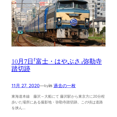
10月7日「富士・はやぶさ」弥勒寺
踏切跡
11月 27, 2020
—
in
過去の一枚
by
東海道本線 藤沢～大船にて 藤沢駅から東京方に20分程
歩いた場所にある撮影地・弥勒寺踏切跡。この頃は道路
を挟ん…