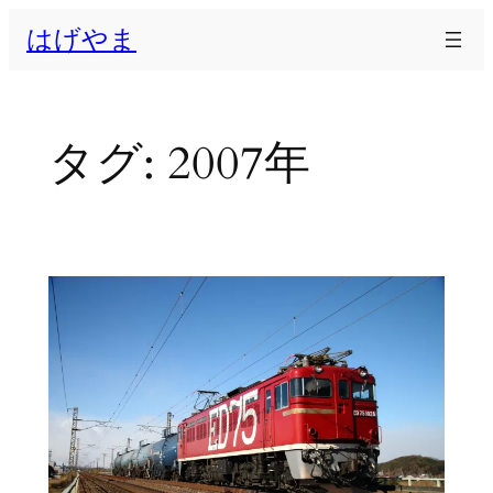
内
はげやま
容
を
ス
キ
タグ:
2007年
ッ
プ