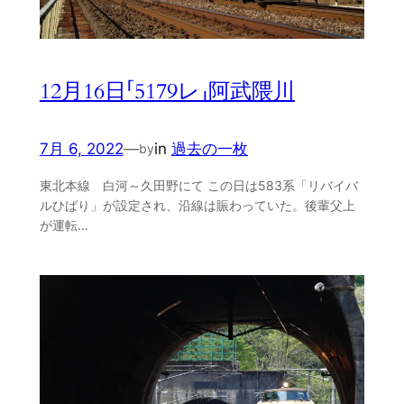
12月16日「5179レ」阿武隈川
7月 6, 2022
—
in
過去の一枚
by
東北本線 白河～久田野にて この日は583系「リバイバ
ルひばり」が設定され、沿線は賑わっていた。後輩父上
が運転…