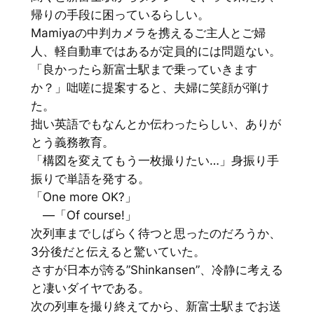
帰りの手段に困っているらしい。
Mamiyaの中判カメラを携えるご主人とご婦
人、軽自動車ではあるが定員的には問題ない。
「良かったら新富士駅まで乗っていきます
か？」咄嗟に提案すると、夫婦に笑顔が弾け
た。
拙い英語でもなんとか伝わったらしい、ありが
とう義務教育。
「構図を変えてもう一枚撮りたい…」身振り手
振りで単語を発する。
「One more OK?」
―「Of course!」
次列車までしばらく待つと思ったのだろうか、
3分後だと伝えると驚いていた。
さすが日本が誇る”Shinkansen”、冷静に考える
と凄いダイヤである。
次の列車を撮り終えてから、新富士駅までお送