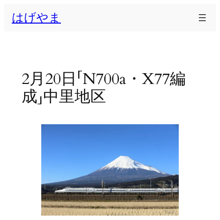
内
はげやま
容
を
ス
キ
ッ
2月20日「N700a・X77編
プ
成」中里地区