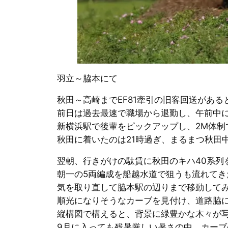
羽立～脇本にて
秋田～高崎までEF81牽引の旧客回送があ
前日は過去最速で職場から退勤し、午前中
新横浜駅で後輩をピックアップし、2M体制
秋田に着いたのは21時過ぎ、まるまつ秋田
翌朝、行きがけの駄賃に秋田のキハ40系列
朝一の5両編成を船越水道で狙うも流れてき
気を取り直して脇本駅の辺りまで移動して
順光になりそうなカーブを見付け、道路脇
縦構図で構えると、背景に緑豊かな木々が
9月に入っても残暑厳しい暑さの中、カー