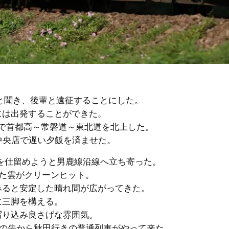
ると聞き、後輩と遠征することにした。
には出発することができた。
で首都高～常磐道～東北道を北上した。
中央店で遅い夕飯を済ませた。
を仕留めようと男鹿線沿線へ立ち寄った。
た雲がクリーンヒット。
みると安定した晴れ間が広がってきた。
に三脚を構える。
写り込み良さげな雰囲気。
ブの先から秋田行きの普通列車がやって来た。