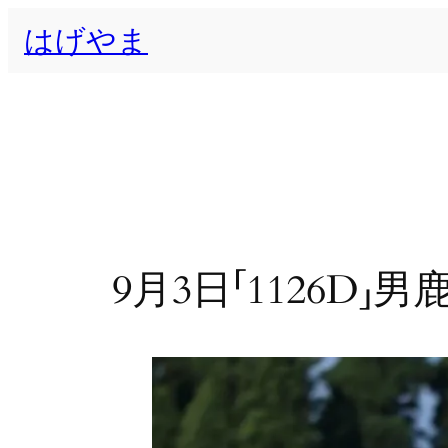
内
はげやま
容
を
ス
キ
ッ
プ
9月3日「1126D」男