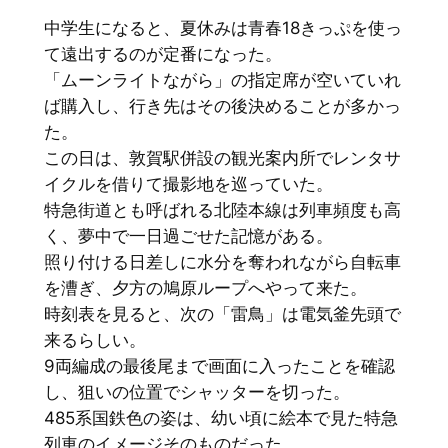
中学生になると、夏休みは青春18きっぷを使っ
て遠出するのが定番になった。
「ムーンライトながら」の指定席が空いていれ
ば購入し、行き先はその後決めることが多かっ
た。
この日は、敦賀駅併設の観光案内所でレンタサ
イクルを借りて撮影地を巡っていた。
特急街道とも呼ばれる北陸本線は列車頻度も高
く、夢中で一日過ごせた記憶がある。
照り付ける日差しに水分を奪われながら自転車
を漕ぎ、夕方の鳩原ループへやって来た。
時刻表を見ると、次の「雷鳥」は電気釜先頭で
来るらしい。
9両編成の最後尾まで画面に入ったことを確認
し、狙いの位置でシャッターを切った。
485系国鉄色の姿は、幼い頃に絵本で見た特急
列車のイメージそのものだった。