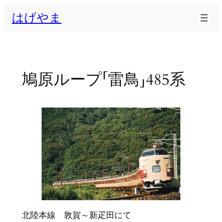
内
はげやま
容
を
ス
キ
ッ
鳩原ループ「雷鳥」485系
プ
北陸本線 敦賀～新疋田にて