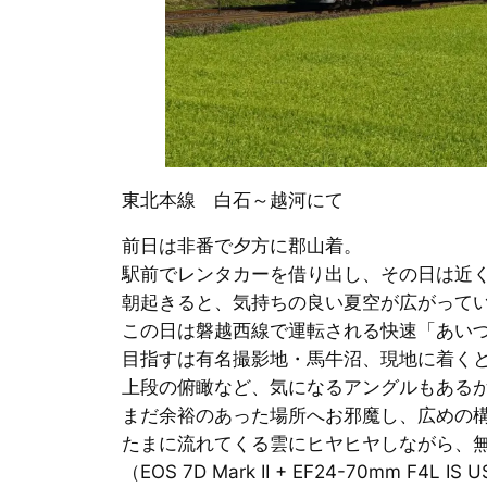
東北本線 白石～越河にて
前日は非番で夕方に郡山着。
駅前でレンタカーを借り出し、その日は近
朝起きると、気持ちの良い夏空が広がって
この日は磐越西線で運転される快速「あい
目指すは有名撮影地・馬牛沼、現地に着く
上段の俯瞰など、気になるアングルもある
まだ余裕のあった場所へお邪魔し、広めの
たまに流れてくる雲にヒヤヒヤしながら、無
（EOS 7D Mark II + EF24-70mm F4L IS 