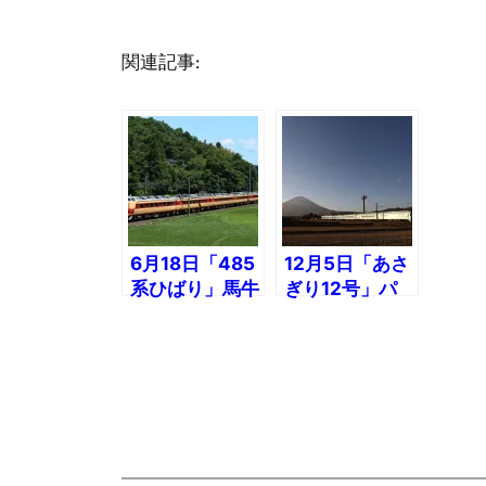
関連記事:
6月18日「485
12月5日「あさ
系ひばり」馬牛
ぎり12号」パ
沼
レットごてんば