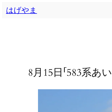
内
はげやま
容
を
ス
キ
ッ
プ
8月15日「583系あ