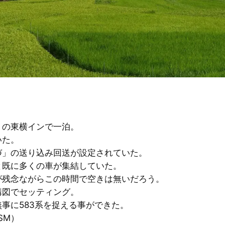
くの東横インで一泊。
いた。
づ」の送り込み回送が設定されていた。
と既に多くの車が集結していた。
が残念ながらこの時間で空きは無いだろう。
構図でセッティング。
事に583系を捉える事ができた。
USM）