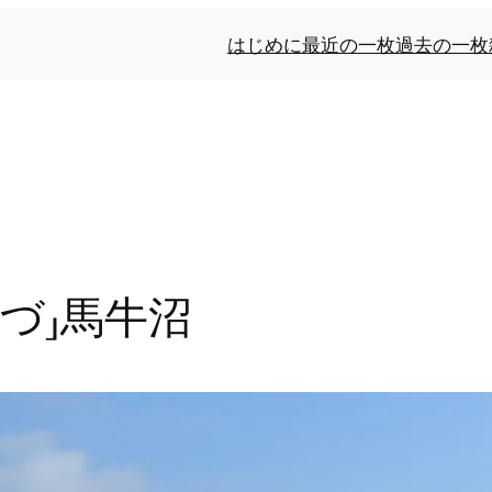
はじめに
最近の一枚
過去の一枚
いづ」馬牛沼