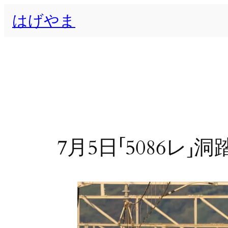
内
はげやま
容
を
ス
キ
ッ
プ
7月5日「5086レ」洞