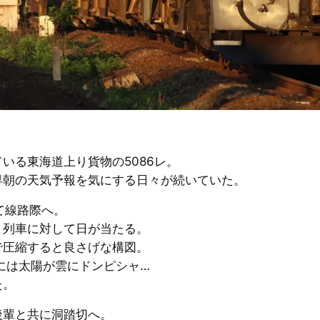
いる東海道上り貨物の5086レ。
早朝の天気予報を気にする日々が続いていた。
て線路際へ。
り列車に対して日が当たる。
で圧縮すると良さげな構図。
には太陽が雲にドンピシャ…
た。
後輩と共に洞踏切へ。