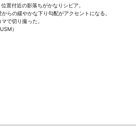
り位置付近の影落ちがかなりシビア。
橋梁からの緩やかな下り勾配がアクセントになる。
5コマで切り撮った。
S USM）