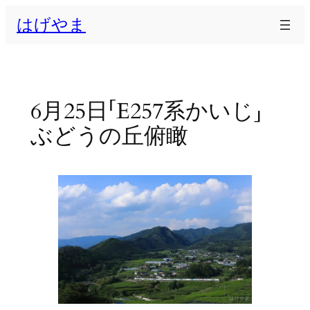
内
はげやま
容
を
ス
キ
ッ
6月25日「E257系かいじ」
プ
ぶどうの丘俯瞰