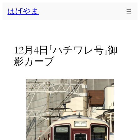
内
はげやま
容
を
ス
キ
ッ
12月4日「ハチワレ号」御
プ
影カーブ