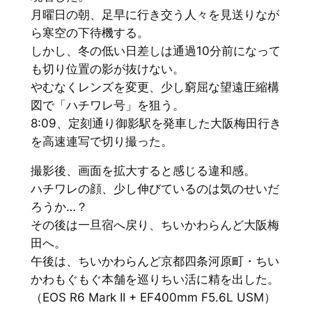
月曜日の朝、足早に行き交う人々を見送りなが
ら寒空の下待機する。
しかし、冬の低い日差しは通過10分前になって
も切り位置の影が抜けない。
やむなくレンズを変更、少し窮屈な望遠圧縮構
図で「ハチワレ号」を狙う。
8:09、定刻通り御影駅を発車した大阪梅田行き
を高速連写で切り撮った。
撮影後、画面を拡大すると感じる違和感。
ハチワレの顔、少し伸びているのは気のせいだ
ろうか…？
その後は一旦宿へ戻り、ちいかわらんど大阪梅
田へ。
午後は、ちいかわらんど京都四条河原町・ちい
かわもぐもぐ本舗を巡りちい活に精を出した。
（EOS R6 Mark II + EF400mm F5.6L USM）