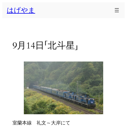
内
はげやま
容
を
ス
キ
ッ
9月14日「北斗星」
プ
室蘭本線 礼文～大岸にて