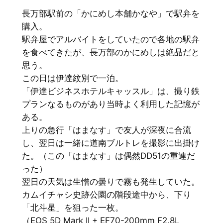
長万部駅前の「かにめし本舗かなや」で駅弁を
購入。
駅弁屋でアルバイトをしていたので各地の駅弁
を食べてきたが、長万部のかにめしは絶品だと
思う。
この日は伊達紋別で一泊。
「伊達ビジネスホテルキャッスル」は、撮り鉄
プランなるものがあり当時よく利用した記憶が
ある。
上りの急行「はまなす」で友人が深夜に合流
し、翌日は一緒に道南ブルトレを撮影に出掛け
た。（この「はまなす」は偶然DD51の重連だ
った）
翌日の天気は生憎の曇りで霧も発生していた。
カムイチャシ史跡公園の階段途中から、下り
「北斗星」を狙った一枚。
（EOS 5D Mark II + EF70-200mm F2.8L